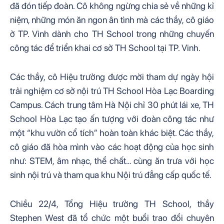
đã đón tiếp đoàn. Cô không ngừng chia sẻ về những kỉ 
niệm, những món ăn ngon ân tình mà các thầy, cô giáo 
ở TP. Vinh dành cho TH School trong những chuyến 
công tác để triển khai cơ sở TH School tại TP. Vinh.
Các thầy, cô Hiệu trưởng được mời tham dự ngày hội 
trải nghiệm cơ sở nội trú TH School Hòa Lạc Boarding 
Campus. Cách trung tâm Hà Nội chỉ 30 phút lái xe, TH 
School Hòa Lạc tạo ấn tượng với đoàn công tác như 
một “khu vườn cổ tích” hoàn toàn khác biệt. Các thầy, 
cô giáo đã hòa mình vào các hoạt động của học sinh 
như: STEM, âm nhạc, thể chất… cùng ăn trưa với học 
sinh nội trú và tham qua khu Nội trú đẳng cấp quốc tế.
Chiều 22/4, Tổng Hiệu trưởng TH School, thầy 
Stephen West đã tổ chức một buổi trao đổi chuyên 