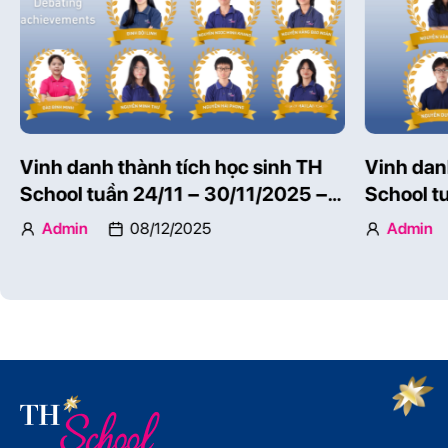
Vinh danh thành tích học sinh TH
Vinh dan
School tuần 24/11 – 30/11/2025 –
School t
Phần 1
Phần 2
Admin
08/12/2025
Admin