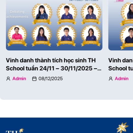
Vinh danh thành tích học sinh TH
Vinh dan
School tuần 24/11 – 30/11/2025 –
School t
Phần 1
Phần 2
Admin
08/12/2025
Admin