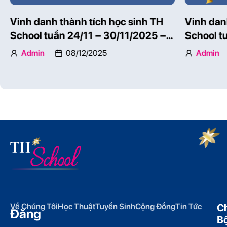
Vinh danh thành tích học sinh TH
Vinh dan
School tuần 24/11 – 30/11/2025 –
School t
Phần 1
Phần 2
Admin
08/12/2025
Admin
Về Chúng Tôi
Học Thuật
Tuyển Sinh
Cộng Đồng
Tin Tức
C
Đăng
B