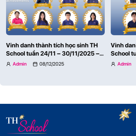
Vinh danh thành tích học sinh TH
Vinh dan
School tuần 24/11 – 30/11/2025 –
School t
Phần 1
Phần 2
Admin
08/12/2025
Admin